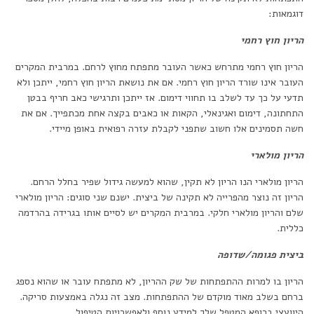
דוגמאות:
הריון חוץ רחמי
הריון חוץ רחמי מתרחש כאשר העובר מתפתח מחוץ לרחם. במרבית המקרים
העובר אינו שורד הריון חוץ רחמי. אם את נושאת הריון חוץ רחמי, ייתכן ולא
תדעי על כך עד לשלב בו תחווי דימום. אז ייתכן ותרגישי כאב חריף בבטן
התחתונה, דימום ואגינאלי, הקאות או כאבים בקצה אחת מכתפייך. אם את
חשה תסמינים אלו חשוב שתפני לקבלת עזרה רפואית באופן מיידי.
הריון מולארי
הריון מולארי הנו הריון לא תקין, שהוא למעשה גידול שפיר בחלל הרחם.
הריון זה נוצר מהפרייה לא תקינה של ביצית. ישנם שני סוגים: הריון מולארי
שלם והריון מולארי חלקי. במרבית המקרים יש לסיים אותו בגרידה בהרדמה
כללית.
ביצית פגומה/שדופה
הריון בו למרות ההתפתחות של שק ההריון, לא מתפתח עובר או שהוא נספג
ברחם בשלב מאוד מוקדם של ההתפתחות. מצב זה נגלה באמצעות סריקה.
היוועצי ברופא המטפל שלך למידע נוסף ולאפשרויות הטיפול