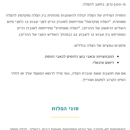
מ-500 גרם, נחשב להפלה.
החוויה הפיזית של הפלה יכולה להשתנות מהותית בין הפלה מוקדמת להפלה
מאוחרת. "הפלה מוקדמת" מתייחסת לאובדן הריון לפני שבוע 12 (לפני סיום
השליש הראשון של ההריון). "הפלה מאוחרת" מתייחסת לאובדן הריון
המתרחש בין שבוע 12 לשבוע 22 (במהלך השליש השני של ההריון).
סימנים נפוצים של הפלה כוללים:
התכווצויות וכאבי בטן הדומים לכאבי הווסת.
דימום וגינאלי.
אם את חושבת שאת עוברת הפלה, גשי מייד לרופא המטפל שלך או לחדר
המיון הקרוב למקום מגורייך.
סוגי הפלות
התפתחות לא תקינה של הריון מסתיימת פעמים רבות בהפלה, להלן מספר