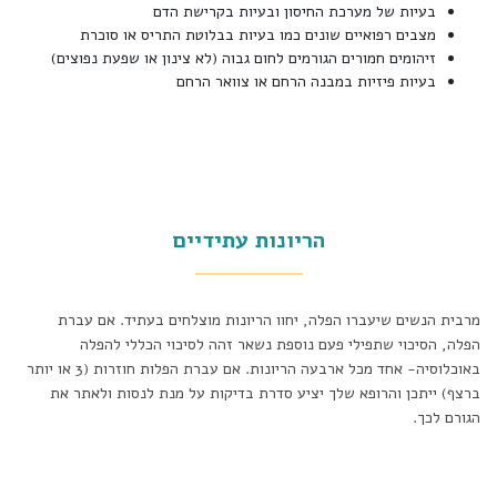
בעיות של מערכת החיסון ובעיות בקרישת הדם
מצבים רפואיים שונים כמו בעיות בבלוטת התריס או סוכרת
זיהומים חמורים הגורמים לחום גבוה (לא צינון או שפעת נפוצים)
בעיות פיזיות במבנה הרחם או צוואר הרחם
הריונות עתידיים
מרבית הנשים שיעברו הפלה, יחוו הריונות מוצלחים בעתיד. אם עברת
הפלה, הסיכוי שתפילי פעם נוספת נשאר זהה לסיכוי הכללי להפלה
באוכלוסיה- אחד מכל ארבעה הריונות. אם עברת הפלות חוזרות (3 או יותר
ברצף) ייתכן והרופא שלך יציע סדרת בדיקות על מנת לנסות ולאתר את
הגורם לכך.